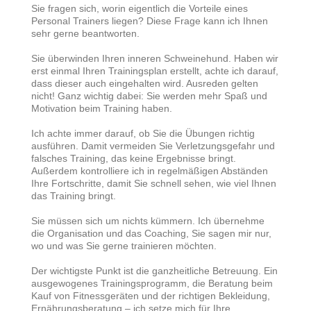
Sie fragen sich, worin eigentlich die Vorteile eines
Personal Trainers liegen? Diese Frage kann ich Ihnen
sehr gerne beantworten.
Sie überwinden Ihren inneren Schweinehund. Haben wir
erst einmal Ihren Trainingsplan erstellt, achte ich darauf,
dass dieser auch eingehalten wird. Ausreden gelten
nicht! Ganz wichtig dabei: Sie werden mehr Spaß und
Motivation beim Training haben.
Ich achte immer darauf, ob Sie die Übungen richtig
ausführen. Damit vermeiden Sie Verletzungsgefahr und
falsches Training, das keine Ergebnisse bringt.
Außerdem kontrolliere ich in regelmäßigen Abständen
Ihre Fortschritte, damit Sie schnell sehen, wie viel Ihnen
das Training bringt.
Mein Name Christina Schaller
und ich freue mich, sie auf meiner Seite begrüßen zu dürfen.
Sie müssen sich um nichts kümmern. Ich übernehme
die Organisation und das Coaching, Sie sagen mir nur,
wo und was Sie gerne trainieren möchten.
Der wichtigste Punkt ist die ganzheitliche Betreuung. Ein
ausgewogenes Trainingsprogramm, die Beratung beim
Kauf von Fitnessgeräten und der richtigen Bekleidung,
Ernährungsberatung – ich setze mich für Ihre